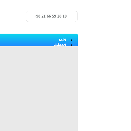
+98 21 66 59 28 10
خانه
خدمات
محصولات
لوازم یک بار مصرف و شیشه الا
greiner
jet bio fil
memmberan
SORFA
SPL
Iso lab
Simax
Schott
مواد شیمیایی
MERCK
SIGMA
Scharlau
Sciencelab
Fluka
Abcam
GE