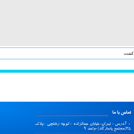
کشت
تماس با ما
آدرس : تهران-خیابان جمالزاده -کوچه رشتچی -پلاک
۲۵(مجتمع پاسارگاد)-واحد ۹