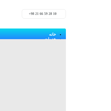
+98 21 66 59 28 10
خانه
خدمات
محصولات
لوازم یک بار مصرف و شیشه الا
greiner
jet bio fil
memmberan
SORFA
SPL
Iso lab
Simax
Schott
مواد شیمیایی
MERCK
SIGMA
Scharlau
Sciencelab
Fluka
Abcam
GE